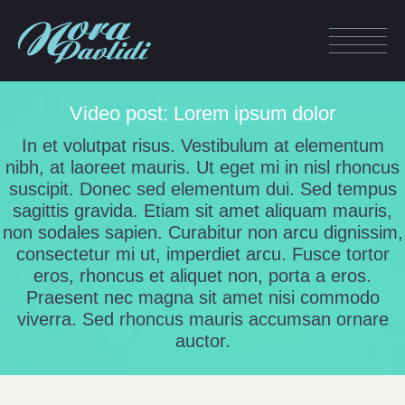
Video post: Lorem ipsum dolor
In et volutpat risus. Vestibulum at elementum
nibh, at laoreet mauris. Ut eget mi in nisl rhoncus
suscipit. Donec sed elementum dui. Sed tempus
sagittis gravida. Etiam sit amet aliquam mauris,
non sodales sapien. Curabitur non arcu dignissim,
consectetur mi ut, imperdiet arcu. Fusce tortor
eros, rhoncus et aliquet non, porta a eros.
Praesent nec magna sit amet nisi commodo
viverra. Sed rhoncus mauris accumsan ornare
auctor.